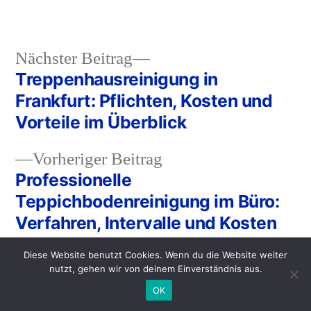
Nächster Beitrag
Treppenhausreinigung in
Frankfurt: Pflichten, Kosten und
Vorteile im Überblick
Vorheriger Beitrag
Professionelle
Teppichbodenreinigung im Büro:
Verfahren, Intervalle und Kosten
Diese Website benutzt Cookies. Wenn du die Website weiter
nutzt, gehen wir von deinem Einverständnis aus.
OK